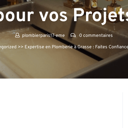
pour vos Projet
plombierparis17-eme
0 commentaires
egorized
>> Expertise en Plomberie à Grasse : Faites Confianc