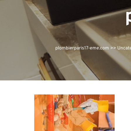
plombierparis17-eme.com
>>
Uncat