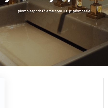
plombierparis17-eme.com
>>
jc plomberie