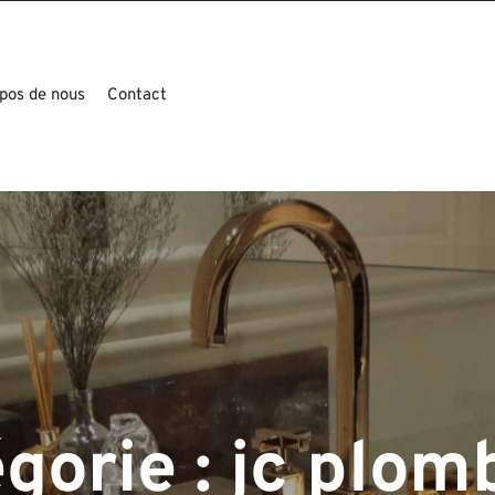
pos de nous
Contact
gorie :
jc plom