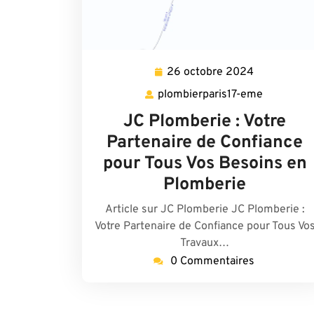
26 octobre 2024
26
octobre
plombierparis17-eme
plombierp
2024
eme
JC Plomberie : Votre
Partenaire de Confiance
pour Tous Vos Besoins en
Plomberie
Article sur JC Plomberie JC Plomberie :
Votre Partenaire de Confiance pour Tous Vo
Travaux…
0 Commentaires