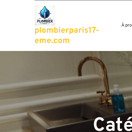
Passer
au
contenu
À pro
plombierparis17-
eme.com
Caté