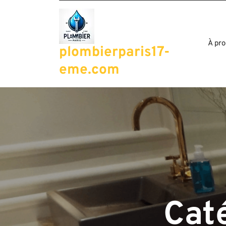
Passer
au
contenu
À pro
plombierparis17-
eme.com
Caté