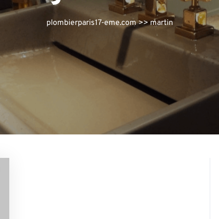
plombierparis17-eme.com
>>
martin