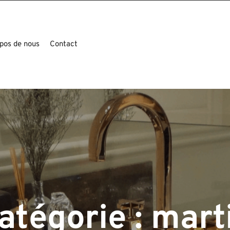
pos de nous
Contact
atégorie :
mart