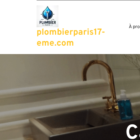
Passer
au
contenu
À pro
plombierparis17-
eme.com
C