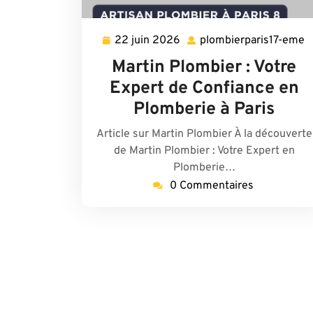
22 juin 2026
plombierparis17-eme
22
p
juin
e
Martin Plombier : Votre
2026
Expert de Confiance en
Plomberie à Paris
Article sur Martin Plombier À la découverte
de Martin Plombier : Votre Expert en
Plomberie…
0 Commentaires