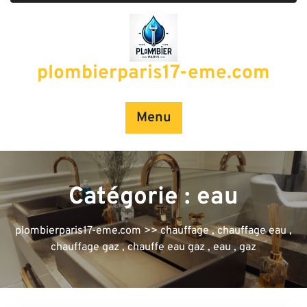
Passer
au
contenu
plombierparis17-eme.com
Menu
Catégorie :
eau
plombierparis17-eme.com
>>
chauffage
,
chauffage eau
,
chauffage gaz
,
chauffe eau gaz
,
eau
,
gaz