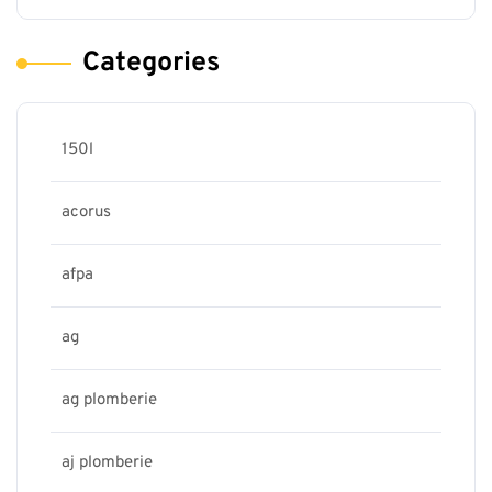
Categories
150l
acorus
afpa
ag
ag plomberie
aj plomberie