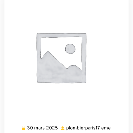
30 mars 2025
plombierparis17-eme
30
plombierpa