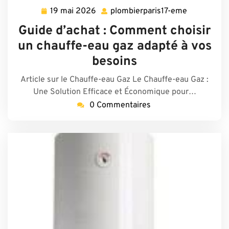
19 mai 2026
plombierparis17-eme
19
plombierpar
mai
eme
Guide d’achat : Comment choisir
2026
un chauffe-eau gaz adapté à vos
besoins
Article sur le Chauffe-eau Gaz Le Chauffe-eau Gaz :
Une Solution Efficace et Économique pour…
0 Commentaires