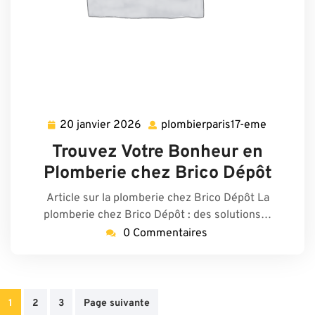
20 janvier 2026
plombierparis17-eme
20
plombierp
janvier
eme
Trouvez Votre Bonheur en
2026
Plomberie chez Brico Dépôt
Article sur la plomberie chez Brico Dépôt La
plomberie chez Brico Dépôt : des solutions…
0 Commentaires
Pagination
1
2
3
Page suivante