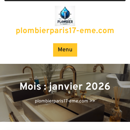
Passer
au
contenu
plombierparis17-eme.com
Menu
Mois :
janvier 2026
plombierparis17-eme.com
>>