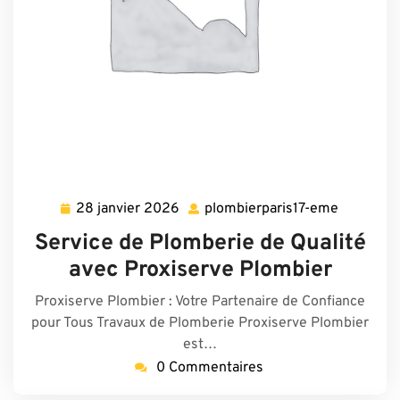
28 janvier 2026
plombierparis17-eme
28
plombierp
janvier
eme
Service de Plomberie de Qualité
2026
avec Proxiserve Plombier
Proxiserve Plombier : Votre Partenaire de Confiance
pour Tous Travaux de Plomberie Proxiserve Plombier
est…
0 Commentaires