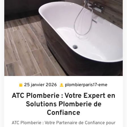
25 janvier 2026
plombierparis17-eme
25
plombierp
janvier
eme
ATC Plomberie : Votre Expert en
2026
Solutions Plomberie de
Confiance
ATC Plomberie : Votre Partenaire de Confiance pour