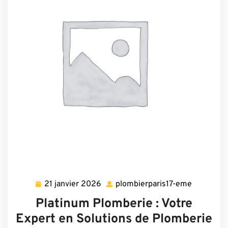
21 janvier 2026
plombierparis17-eme
21
plombierp
janvier
eme
Platinum Plomberie : Votre
2026
Expert en Solutions de Plomberie