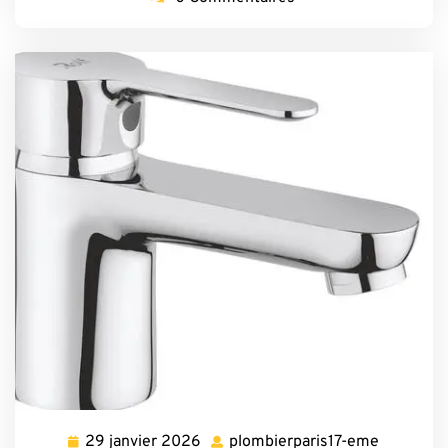
29 janvier 2026
plombierparis17-eme
29
plombierp