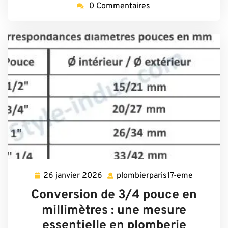
0 Commentaires
26 janvier 2026
plombierparis17-eme
26
plombierp
janvier
eme
Conversion de 3/4 pouce en
2026
millimètres : une mesure
essentielle en plomberie