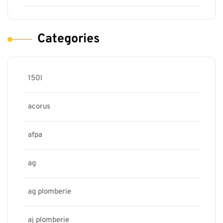
Categories
150l
acorus
afpa
ag
ag plomberie
aj plomberie