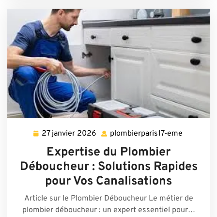
27 janvier 2026
plombierparis17-eme
27
plombierp
janvier
eme
Expertise du Plombier
2026
Déboucheur : Solutions Rapides
pour Vos Canalisations
Article sur le Plombier Déboucheur Le métier de
plombier déboucheur : un expert essentiel pour…