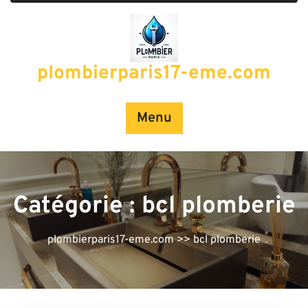
Passer
au
contenu
plombierparis17-eme.com
Menu
Catégorie :
bcl plomberie
plombierparis17-eme.com
>>
bcl plomberie