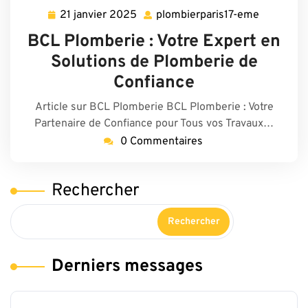
21 janvier 2025
plombierparis17-eme
21
plombierp
janvier
eme
BCL Plomberie : Votre Expert en
2025
Solutions de Plomberie de
Confiance
Article sur BCL Plomberie BCL Plomberie : Votre
Partenaire de Confiance pour Tous vos Travaux…
0 Commentaires
Rechercher
Rechercher
Derniers messages