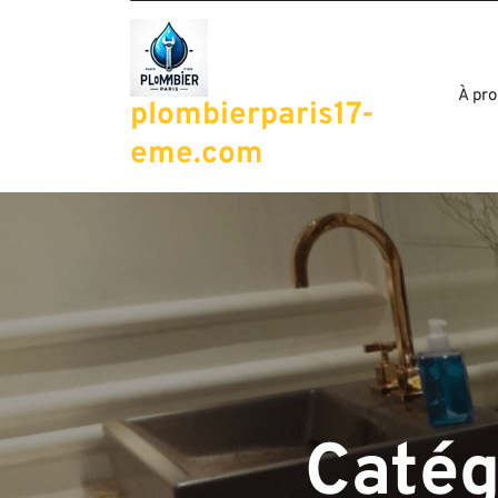
Passer
au
contenu
À pro
plombierparis17-
eme.com
Catég