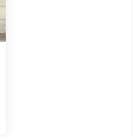
lombierparis17-
me