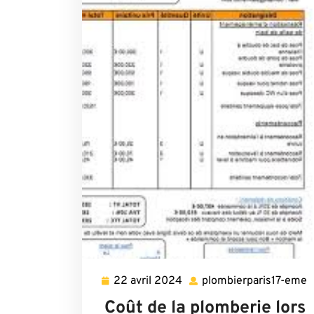
22 avril 2024
plombierparis17-eme
22
p
avril
Coût de la plomberie lors