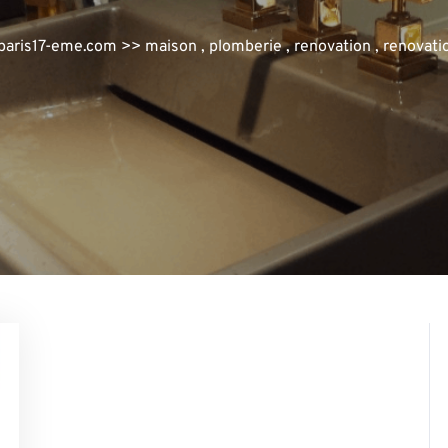
paris17-eme.com
>>
maison
,
plomberie
,
renovation
,
renovati