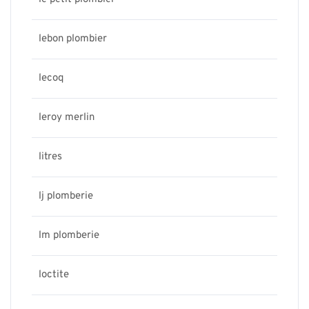
lebon plombier
lecoq
leroy merlin
litres
lj plomberie
lm plomberie
loctite