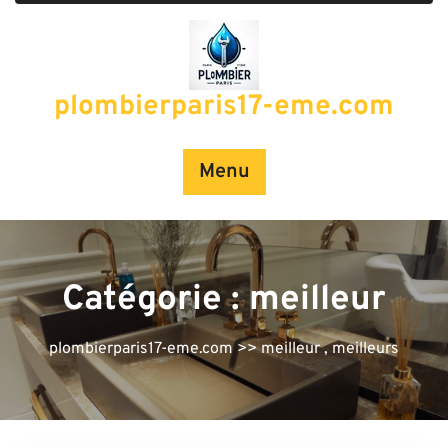
Passer
au
contenu
plombierparis17-eme.com
Menu
Catégorie :
meilleur
plombierparis17-eme.com
>>
meilleur
,
meilleurs