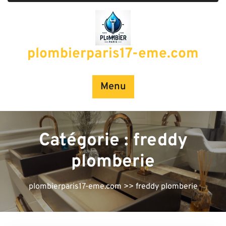
Passer
au
contenu
plombierparis17-eme.com
Menu
Catégorie :
freddy
plomberie
plombierparis17-eme.com
>>
freddy plomberie