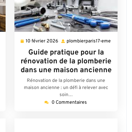
10 février 2026
plombierparis17-eme
10
plombierp
lombierparis17-
février
eme
me
Guide pratique pour la
2026
rénovation de la plomberie
dans une maison ancienne
Rénovation de la plomberie dans une
maison ancienne : un défi à relever avec
soin…
0 Commentaires