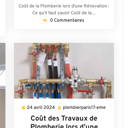
Coût de la Plomberie lors d'une Rénovation :
Ce qu'il faut savoir Coût de la…
0 Commentaires
24 avril 2024
plombierparis17-eme
24
plombierpa
avril
eme
Coût des Travaux de
2024
Plomberie lors d’une