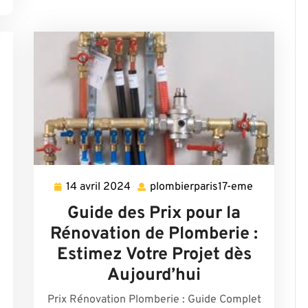
14 avril 2024
plombierparis17-eme
14
plombierpa
avril
eme
Guide des Prix pour la
2024
Rénovation de Plomberie :
Estimez Votre Projet dès
Aujourd’hui
Prix Rénovation Plomberie : Guide Complet