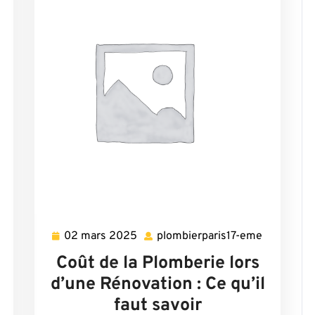
02 mars 2025
plombierparis17-eme
plombierparis17-
02
plombierpa
eme
mars
eme
Coût de la Plomberie lors
2025
d’une Rénovation : Ce qu’il
faut savoir