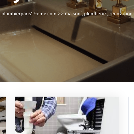
plombierparis17-eme.com
>>
maison
,
plomberie
,
renovation