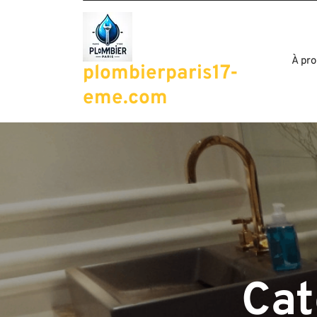
Passer
au
contenu
À pro
plombierparis17-
eme.com
Cat