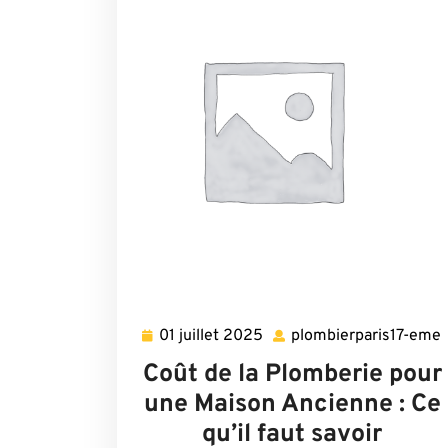
01 juillet 2025
plombierparis17-eme
01
juillet
Coût de la Plomberie pour
2025
une Maison Ancienne : Ce
qu’il faut savoir