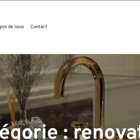
pos de nous
Contact
égorie :
renova