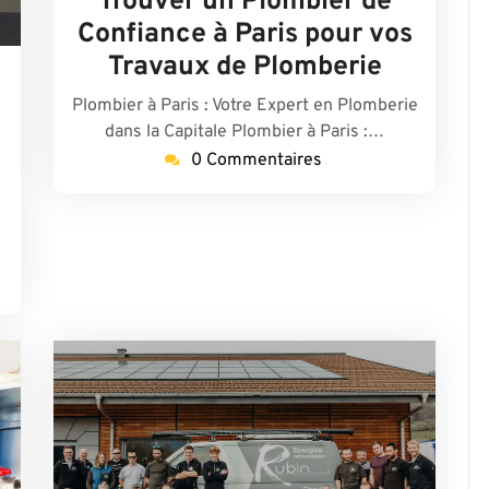
Trouver un Plombier de
2026
Confiance à Paris pour vos
Travaux de Plomberie
lombierparis17-
Plombier à Paris : Votre Expert en Plomberie
me
dans la Capitale Plombier à Paris :…
0 Commentaires