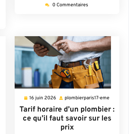
0 Commentaires
16 juin 2026
plombierparis17-eme
16
plombierpar
juin
eme
Tarif horaire d’un plombier :
2026
ce qu’il faut savoir sur les
prix