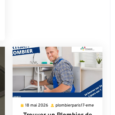
18 mai 2026
plombierparis17-eme
18
plombierpar
mai
eme