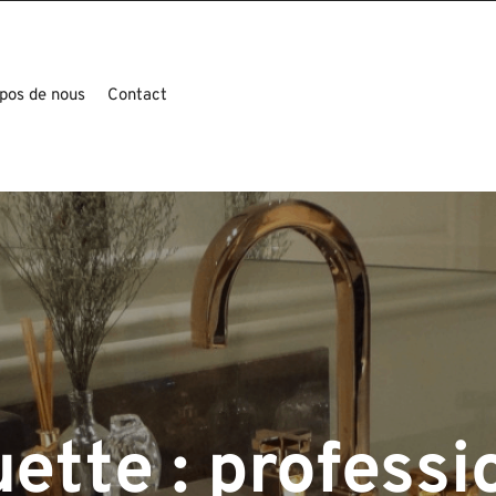
pos de nous
Contact
uette :
professi