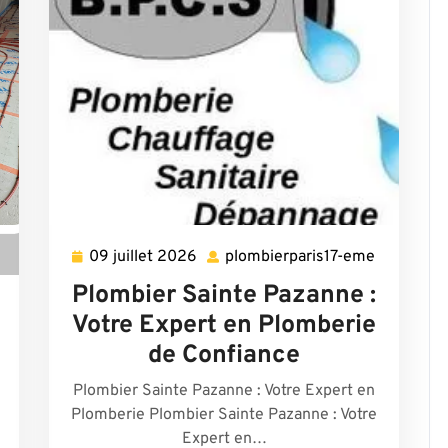
09 juillet 2026
plombierparis17-eme
09
plombierp
juillet
eme
Plombier Sainte Pazanne :
2026
lombierparis17-
Votre Expert en Plomberie
eme
de Confiance
Plombier Sainte Pazanne : Votre Expert en
Plomberie Plombier Sainte Pazanne : Votre
Expert en…