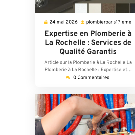
24 mai 2026
plombierparis17-eme
24
p
mai
e
Expertise en Plomberie à
2026
La Rochelle : Services de
Qualité Garantis
Article sur la Plomberie à La Rochelle La
Plomberie à La Rochelle : Expertise et…
0 Commentaires