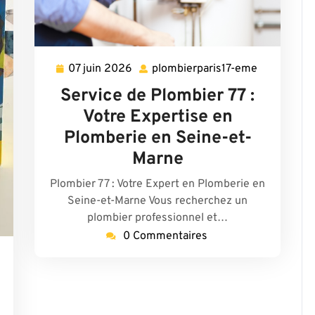
07 juin 2026
plombierparis17-eme
07
plombierpa
juin
eme
Service de Plombier 77 :
2026
Votre Expertise en
Plomberie en Seine-et-
Marne
Plombier 77 : Votre Expert en Plomberie en
Seine-et-Marne Vous recherchez un
plombier professionnel et…
0 Commentaires
lombierparis17-
me