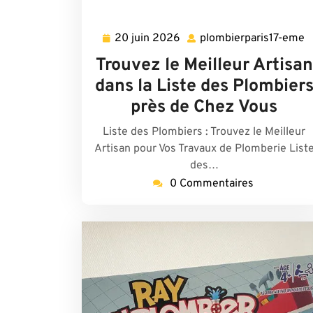
20 juin 2026
plombierparis17-eme
20
p
juin
e
Trouvez le Meilleur Artisan
2026
dans la Liste des Plombier
près de Chez Vous
Liste des Plombiers : Trouvez le Meilleur
Artisan pour Vos Travaux de Plomberie List
des…
0 Commentaires