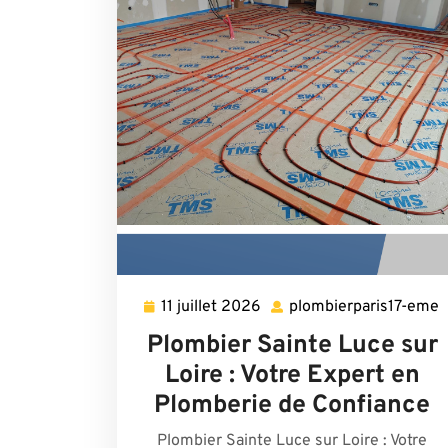
11 juillet 2026
plombierparis17-eme
11
p
juillet
Plombier Sainte Luce sur
2026
Loire : Votre Expert en
Plomberie de Confiance
Plombier Sainte Luce sur Loire : Votre