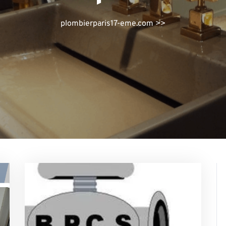
plombierparis17-eme.com
>>