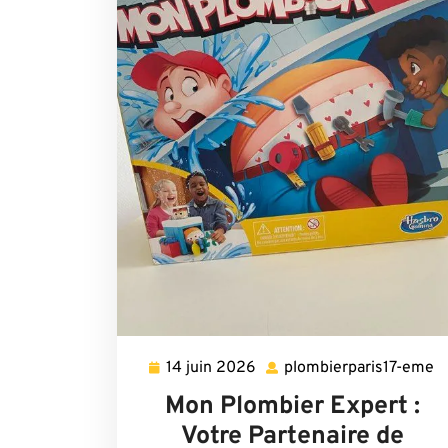
14 juin 2026
plombierparis17-eme
14
p
juin
e
Mon Plombier Expert :
2026
Votre Partenaire de