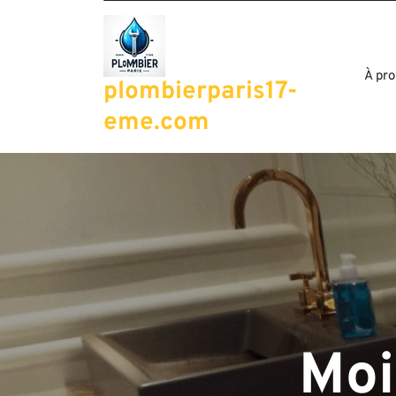
Passer
au
contenu
À pro
plombierparis17-
eme.com
Moi