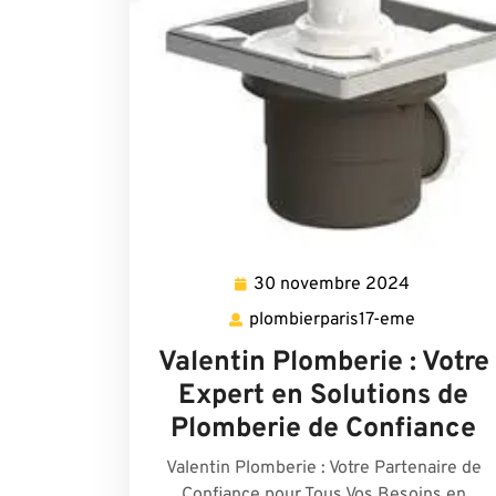
30 novembre 2024
30
novembre
plombierparis17-eme
plombierp
2024
eme
Valentin Plomberie : Votre
Expert en Solutions de
Plomberie de Confiance
Valentin Plomberie : Votre Partenaire de
Confiance pour Tous Vos Besoins en