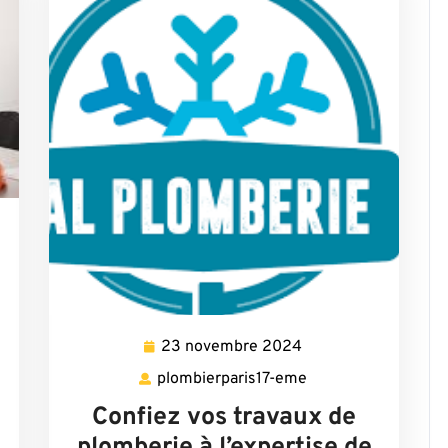
aris17-
23 novembre 2024
23
novembre
plombierparis17-eme
plombierparis17-
2024
eme
Confiez vos travaux de