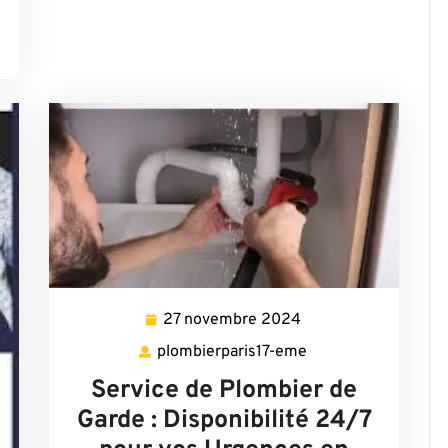
27 novembre 2024
27
novembre
plombierparis17-eme
plombierparis17-
2024
eme
Service de Plombier de
Garde : Disponibilité 24/7