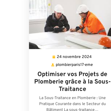
24 novembre 2024
24
novembre
plombierparis17-eme
plombierp
2024
eme
Optimiser vos Projets de
Plomberie grâce à la Sous-
Traitance
La Sous-Traitance en Plomberie : Une
Pratique Courante dans le Secteur du
Bâtiment La sous-traitance…