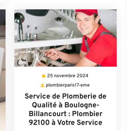
25 novembre 2024
25
novembre
plombierparis17-eme
plombierparis17-
2024
eme
Service de Plomberie de
Qualité à Boulogne-
Billancourt : Plombier
92100 à Votre Service