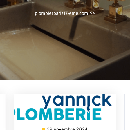
plombierparis17-eme.com
>>
29 novembre 2024
29