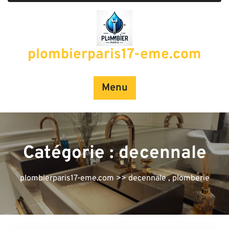
Passer
au
contenu
plombierparis17-eme.com
Menu
Catégorie :
decennale
plombierparis17-eme.com
>>
decennale
,
plomberie