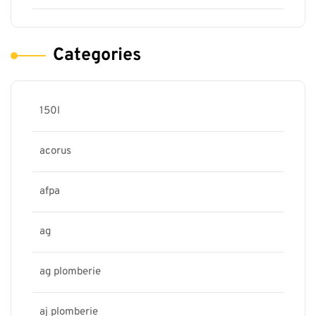
Categories
150l
acorus
afpa
ag
ag plomberie
aj plomberie