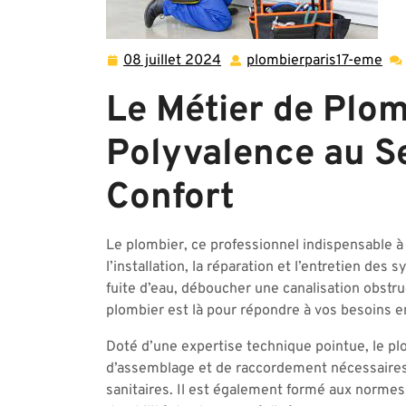
08 juillet 2024
plombierparis17-eme
08
plo
juillet
em
Le Métier de Plom
2024
Polyvalence au Se
Confort
Le plombier, ce professionnel indispensable à 
l’installation, la réparation et l’entretien de
fuite d’eau, déboucher une canalisation obstr
plombier est là pour répondre à vos besoins e
Doté d’une expertise technique pointue, le pl
d’assemblage et de raccordement nécessaires 
sanitaires. Il est également formé aux normes de