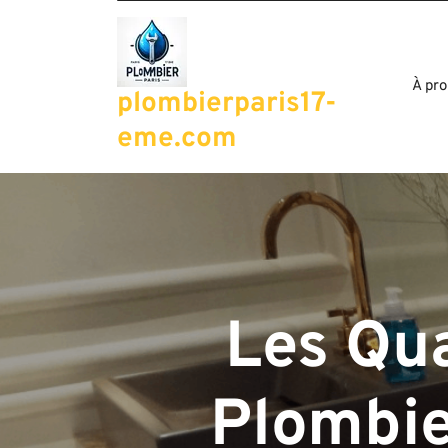
Passer
au
contenu
À pro
plombierparis17-
eme.com
Les Qua
Plombie