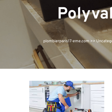
Polyval
plombierparis17-eme.com
>>
Uncateg