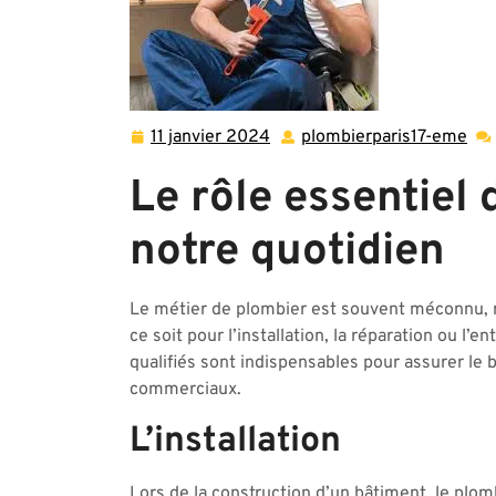
11 janvier 2024
plombierparis17-eme
11
plo
janvier
em
Le rôle essentiel
2024
notre quotidien
Le métier de plombier est souvent méconnu, ma
ce soit pour l’installation, la réparation ou l
qualifiés sont indispensables pour assurer le
commerciaux.
L’installation
Lors de la construction d’un bâtiment, le plom