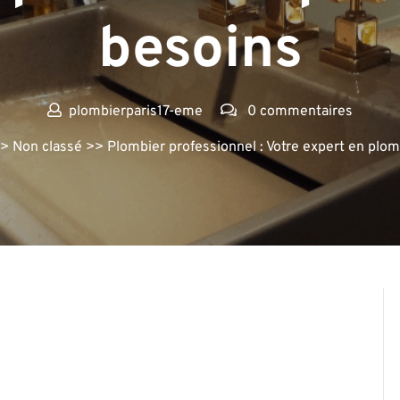
besoins
plombierparis17-eme
0 commentaires
> Non classé >> Plombier professionnel : Votre expert en plom