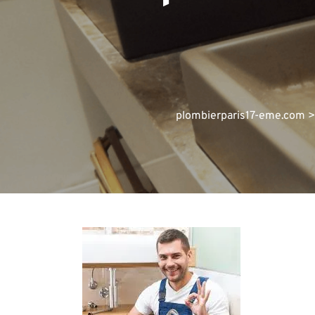
plombierparis17-eme.com
>