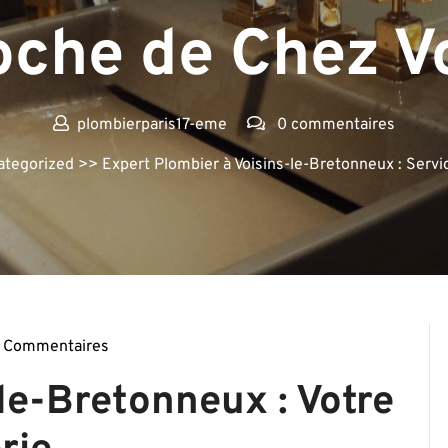
oche de Chez V
plombierparis17-eme
0 commentaires
ategorized
>> Expert Plombier à Voisins-le-Bretonneux : Servi
 Commentaires
ierparis17-
le-Bretonneux : Votre