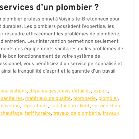
 services d’un plombier ?
’un plombier professionnel à Voisins-le-Bretonneux pour
t durables. Les plombiers possèdent l’expertise, les
r résoudre efficacement les problèmes de plomberie,
 ou d’entretien. Leur intervention permet non seulement
nements des équipements sanitaires ou les problèmes de
 et le bon fonctionnement de votre système de
essionnel, vous bénéficiez d’un service personnalisé et
nsi la tranquillité d’esprit et la garantie d’un travail
analisations
,
dépannages
,
devis détaillés
,
expert
,
 sanitaires
,
matériaux de qualité
,
plomberie
,
plombier
,
énovation
,
réparations
,
satisfaction client
,
service client
 chauffage
,
tarif horaire
,
travaux de plomberie
,
travaux