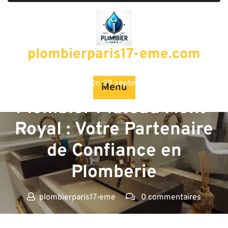
Passer
au
contenu
plombierparis17-eme.com
Posted On 29 septembre 2025
Menu
Plombier Plateau Mont-
Royal : Votre Partenaire
de Confiance en
Plomberie
plombierparis17-eme
0 commentaires
plombierparis17-eme.com
>>
Uncategorized
>> Plombier