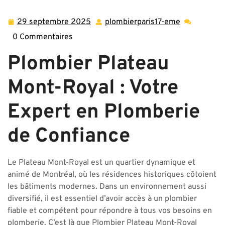
Plateau Mont-Royal : Votre Partenaire de Confiance en
Plomberie
29 septembre 2025
plombierparis17-eme
29
plombierpar
septembre
eme
0 Commentaires
2025
Plombier Plateau
Mont-Royal : Votre
Expert en Plomberie
de Confiance
Le Plateau Mont-Royal est un quartier dynamique et
animé de Montréal, où les résidences historiques côtoient
les bâtiments modernes. Dans un environnement aussi
diversifié, il est essentiel d’avoir accès à un plombier
fiable et compétent pour répondre à tous vos besoins en
plomberie. C’est là que Plombier Plateau Mont-Royal