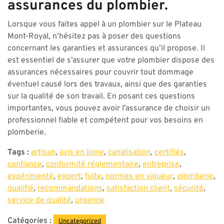
assurances du plombier.
Lorsque vous faites appel à un plombier sur le Plateau
Mont-Royal, n’hésitez pas à poser des questions
concernant les garanties et assurances qu’il propose. Il
est essentiel de s’assurer que votre plombier dispose des
assurances nécessaires pour couvrir tout dommage
éventuel causé lors des travaux, ainsi que des garanties
sur la qualité de son travail. En posant ces questions
importantes, vous pouvez avoir l’assurance de choisir un
professionnel fiable et compétent pour vos besoins en
plomberie.
Tags :
artisan
,
avis en ligne
,
canalisation
,
certifiés
,
confiance
,
conformité réglementaire
,
entreprise
,
expérimenté
,
expert
,
fuite
,
normes en vigueur
,
plomberie
,
qualifié
,
recommandations
,
satisfaction client
,
sécurité
,
service de qualité
,
urgence
Catégories :
Uncategorized