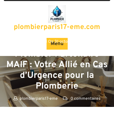
Passer
au
contenu
plombierparis17-eme.com
Posted On 31 octobre 2025
Menu
Plombier Partenaire
MAIF : Votre Allié en Cas
d’Urgence pour la
Plomberie
plombierparis17-eme
0 commentaires
plombierparis17-eme.com
>>
Uncategorized
>> Plombier