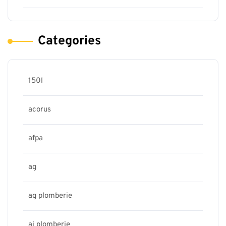
Categories
150l
acorus
afpa
ag
ag plomberie
aj plomberie