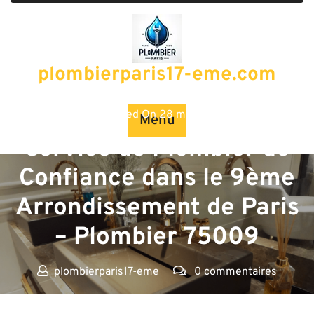
Passer
au
contenu
plombierparis17-eme.com
Posted On 28 mai 2025
Menu
Service de Plombier de
Confiance dans le 9ème
Arrondissement de Paris
– Plombier 75009
plombierparis17-eme
0 commentaires
plombierparis17-eme.com
>>
Uncategorized
>> Service