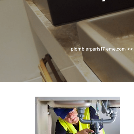
plombierparis17-eme.com
>