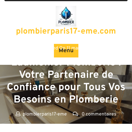
Passer
au
contenu
plombierparis17-eme.com
Posted On 11 mars 2026
Menu
Laumonier Plomberie :
Votre Partenaire de
Confiance pour Tous Vos
Besoins en Plomberie
plombierparis17-eme
0 commentaires
plombierparis17-eme.com
>>
Uncategorized
>>