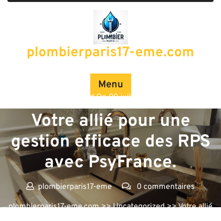
Passer
au
contenu
plombierparis17-eme.com
Menu
Posted On 09 juillet 2026
Votre allié pour une
gestion efficace des RPS
avec PsyFrance.
plombierparis17-eme
0 commentaires
plombierparis17-eme.com
>>
Uncategorized
>> Votre allié
pour une gestion efficace des RPS avec PsyFrance.