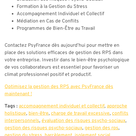
Formation à la Gestion du Stress
Accompagnement Individuel et Collectif
Médiation en Cas de Conflits
Programmes de Bien-Être au Travail
Contactez PsyFrance dès aujourd’hui pour mettre en
place des solutions efficaces de gestion des RPS dans
votre entreprise. Investir dans le bien-être psychologique
de vos collaborateurs est essentiel pour favoriser un
climat professionnel positif et productif.
Optimisez la gestion des RPS avec PsyFrance dès
maintenant !
Tags :
accompagnement individuel et collectif
,
approche
holistique
,
bien-être
,
charge de travail excessive
,
conflits
interpersonnels
,
évaluation des risques psycho-sociaux
,
gestion des risques psycho-sociaux
,
gestion des rps
,
gestion du stress
,
harcèlement
,
isolement social
,