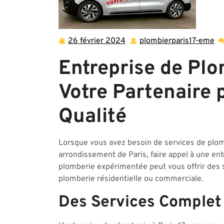
26 février 2024
plombierparis17-eme
26
pl
février
e
Entreprise de Plom
2024
Votre Partenaire 
Qualité
Lorsque vous avez besoin de services de plom
arrondissement de Paris, faire appel à une ent
plomberie expérimentée peut vous offrir des s
plomberie résidentielle ou commerciale.
Des Services Complet