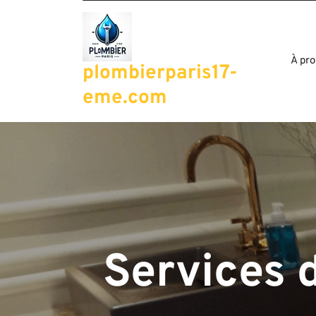
Passer
au
contenu
À pro
plombierparis17-
eme.com
Services 