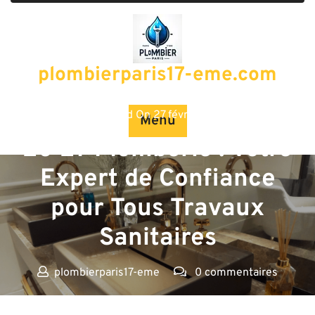
Passer
au
contenu
plombierparis17-eme.com
Posted On 27 février 2026
Menu
20 27 Plomberie : Votre
Expert de Confiance
pour Tous Travaux
Sanitaires
plombierparis17-eme
0 commentaires
plombierparis17-eme.com
>>
Uncategorized
>> 20 27