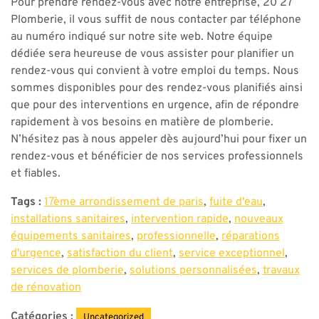
Pour prendre rendez-vous avec notre entreprise, 20 27
Plomberie, il vous suffit de nous contacter par téléphone
au numéro indiqué sur notre site web. Notre équipe
dédiée sera heureuse de vous assister pour planifier un
rendez-vous qui convient à votre emploi du temps. Nous
sommes disponibles pour des rendez-vous planifiés ainsi
que pour des interventions en urgence, afin de répondre
rapidement à vos besoins en matière de plomberie.
N’hésitez pas à nous appeler dès aujourd’hui pour fixer un
rendez-vous et bénéficier de nos services professionnels
et fiables.
Tags :
17ème arrondissement de paris
,
fuite d'eau
,
installations sanitaires
,
intervention rapide
,
nouveaux
équipements sanitaires
,
professionnelle
,
réparations
d'urgence
,
satisfaction du client
,
service exceptionnel
,
services de plomberie
,
solutions personnalisées
,
travaux
de rénovation
Catégories :
Uncategorized