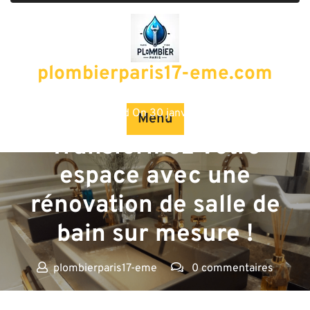
Passer
au
contenu
plombierparis17-eme.com
Posted On 30 janvier 2024
Menu
Transformez votre
espace avec une
rénovation de salle de
bain sur mesure !
plombierparis17-eme
0 commentaires
plombierparis17-eme.com
>>
salle de bain
>> Transformez