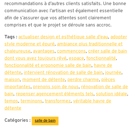
recommandations à d’autres clients satisfaits. Une bonne
communication avec l’artisan est également essentielle
afin de s’assurer que vos attentes sont clairement
comprises et que le projet se déroule sans accroc.
Tags :
actualiser design et esthétique salle d'eau
,
adopter
style moderne et épuré
,
ambiance plus traditionnelle et
chaleureuse
,
avantages
,
commençons
,
créer salle de bain
dont vous avez toujours rêvé
,
espace
,
fonctionnalité
,
fonctionnalité et ergonomie salle de bain
,
havre de
détente
,
intervient rénovation de salle de bain
,
journée
,
maison
,
moment de détente
,
perdre charme
,
pièces
importantes
,
prenons soin de nous
,
rénovation de salle de
bain
,
repenser agencement éléments tels
,
solution idéale
,
temps
,
terminons
,
transformez
,
véritable havre de
détente
Catégories :
salle de bain