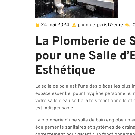
24 mai 2024
plombierparis17-eme
24
plomb
mai
eme
La Plomberie de S
2024
pour une Salle d’
Esthétique
La salle de bain est l’une des pièces les plus
espace essentiel pour l’hygiène personnelle, m
votre salle d’eau soit à la fois fonctionnelle 
est indispensable.
La plomberie d’une salle de bain englobe un e
équipements sanitaires et systèmes de drainage
correctement pour garantir un fonctionnement 