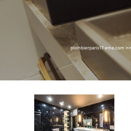
plombierparis17-eme.com
>