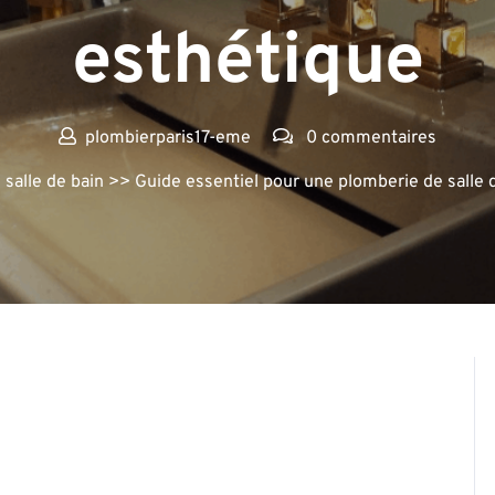
esthétique
plombierparis17-eme
0 commentaires
>
salle de bain
>> Guide essentiel pour une plomberie de salle d