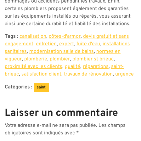
dommages ou accidents pendant les travaux. Enfin,
certains plombiers proposent également des garanties
sur les équipements installés ou réparés, vous assurant
ainsi une certaine durabilité et fiabilité des installations.
Tags :
canalisation
,
côtes-d'armor
,
devis gratuit et sans
engagement
,
entretien
,
expert
,
fuite d'eau
,
installations
sanitaires
,
modernisation salle de bains
,
normes en
vigueur
,
plomberie
,
plombier
,
plombier st brieuc
,
proximité avec les clients
,
qualité
,
réparations
,
saint-
brieuc
,
satisfaction client
,
travaux de rénovation
,
urgence
Catégories :
saint
Laisser un commentaire
Votre adresse e-mail ne sera pas publiée.
Les champs
obligatoires sont indiqués avec
*