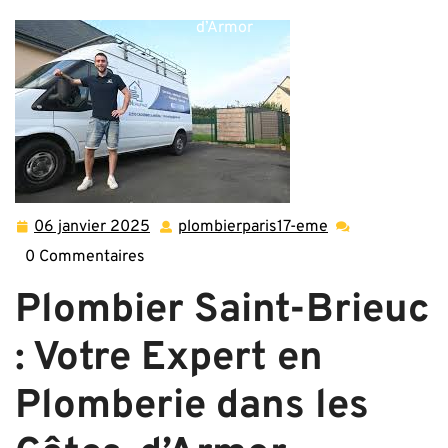
Brieuc : Votre Expert en Plomberie dans les Côtes-
d’Armor
06 janvier 2025
plombierparis17-eme
06
plombierparis17-
janvier
eme
0 Commentaires
2025
Plombier Saint-Brieuc
: Votre Expert en
Plomberie dans les