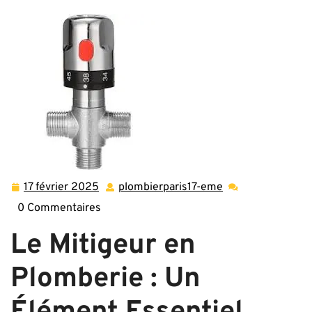
17 février 2025
plombierparis17-eme
17
plombierparis17-
février
eme
0 Commentaires
2025
Le Mitigeur en
Plomberie : Un