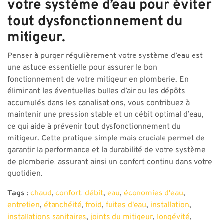
votre système d’eau pour éviter
tout dysfonctionnement du
mitigeur.
Penser à purger régulièrement votre système d’eau est
une astuce essentielle pour assurer le bon
fonctionnement de votre mitigeur en plomberie. En
éliminant les éventuelles bulles d’air ou les dépôts
accumulés dans les canalisations, vous contribuez à
maintenir une pression stable et un débit optimal d’eau,
ce qui aide à prévenir tout dysfonctionnement du
mitigeur. Cette pratique simple mais cruciale permet de
garantir la performance et la durabilité de votre système
de plomberie, assurant ainsi un confort continu dans votre
quotidien.
Tags :
chaud
,
confort
,
débit
,
eau
,
économies d'eau
,
entretien
,
étanchéité
,
froid
,
fuites d'eau
,
installation
,
installations sanitaires
,
joints du mitigeur
,
longévité
,