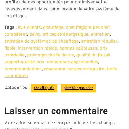
profitez de ces opportunités pour optimiser votre
investissement dans l’amélioration de votre système de
chauffage.
Tags :
avis clients
,
chauffage
,
chauffagiste pas cher
,
compétent
,
devis
,
efficacité énergétique
,
entretien
,
entretien de systèmes de chauffage
,
entretien régulier
,
fiable
,
intervention rapide
,
pannes coûteuses
,
prix
abordable
,
prolonger durée de vie
,
qualité du travail
,
rapport qualité-prix
,
recherches approfondies
,
recommandations
,
réparation
,
service de qualité
,
tarifs
compétitifs
Catégories :
chauffagiste
plombier pas cher
Laisser un commentaire
Votre adresse e-mail ne sera pas publiée.
Les champs