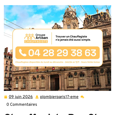
Système de Chauffage
09 juin 2026
plombierparis17-eme
09
plombierparis17-
juin
eme
0 Commentaires
2026