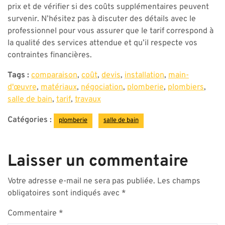
prix et de vérifier si des coûts supplémentaires peuvent
survenir. N’hésitez pas à discuter des détails avec le
professionnel pour vous assurer que le tarif correspond à
la qualité des services attendue et qu’il respecte vos
contraintes financières.
Tags :
comparaison
,
coût
,
devis
,
installation
,
main-
d'œuvre
,
matériaux
,
négociation
,
plomberie
,
plombiers
,
salle de bain
,
tarif
,
travaux
Catégories :
plomberie
salle de bain
Laisser un commentaire
Votre adresse e-mail ne sera pas publiée.
Les champs
obligatoires sont indiqués avec
*
Commentaire
*