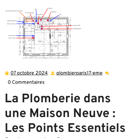
plomberie dans une maison neuve : Installation et
Entretien
07 octobre 2024
plombierparis17-eme
07
plombierparis17
octobre
eme
0 Commentaires
2024
La Plomberie dans
une Maison Neuve :
Les Points Essentiels