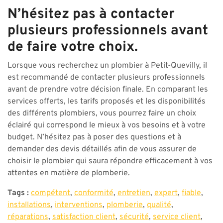
N’hésitez pas à contacter
plusieurs professionnels avant
de faire votre choix.
Lorsque vous recherchez un plombier à Petit-Quevilly, il
est recommandé de contacter plusieurs professionnels
avant de prendre votre décision finale. En comparant les
services offerts, les tarifs proposés et les disponibilités
des différents plombiers, vous pourrez faire un choix
éclairé qui correspond le mieux à vos besoins et à votre
budget. N’hésitez pas à poser des questions et à
demander des devis détaillés afin de vous assurer de
choisir le plombier qui saura répondre efficacement à vos
attentes en matière de plomberie.
Tags :
compétent
,
conformité
,
entretien
,
expert
,
fiable
,
installations
,
interventions
,
plomberie
,
qualité
,
réparations
,
satisfaction client
,
sécurité
,
service client
,