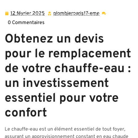
plombierparis17-eme.com
>>
installation
,
remplacement
>> Devis pour le remplacement de chauffe-eau : Trouvez
12 février 2025
plombierparis17-eme
12
plombierparis17-
la meilleure offre pour votre confort thermique
février
eme
0 Commentaires
2025
Obtenez un devis
pour le remplacement
de votre chauffe-eau :
un investissement
essentiel pour votre
confort
Le chauffe-eau est un élément essentiel de tout foyer,
assurant un approvisionnement constant en eau chaude