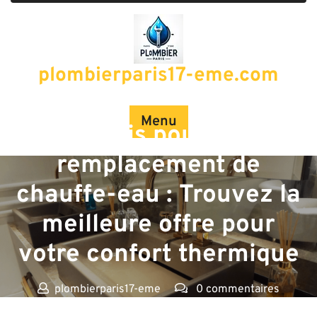
Passer
au
contenu
plombierparis17-eme.com
Posted On 12 février 2025
Menu
Devis pour le
remplacement de
chauffe-eau : Trouvez la
meilleure offre pour
votre confort thermique
plombierparis17-eme
0 commentaires