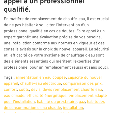
appel à un professionnel
qualifié.
En matière de remplacement de chauffe-eau, il est crucial
de ne pas hésiter à solliciter l’intervention d’un
professionnel qualifié en cas de doutes. Faire appel à un
expert garantit une évaluation précise de vos besoins,
une installation conforme aux normes en vigueur et des
conseils avisés sur le choix du nouvel appareil. La sécurité
et l’efficacité de votre système de chauffage d’eau sont
des éléments essentiels qui méritent l’expertise d’un
professionnel pour un remplacement réussi et sans souci.
Tags :
alimentation en eau coupée
,
capacité du nouvel
appareil
,
chauffe-eau électrique
,
comparaison des prix
,
confort
,
coûts
,
devis
,
devis remplacement chauffe eau
,
eau chaude
,
efficacité énergétique
,
emplacement adapté
pour l'installation
,
fiabilité du prestataire
,
gaz
,
habitudes
de consommation d'eau chaude
,
installation
,