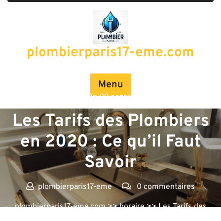
Passer
au
contenu
plombierparis17-eme.com
Menu
Posted On 09 septembre 2025
Les Tarifs des Plombiers
en 2020 : Ce qu’il Faut
Savoir
plombierparis17-eme
0 commentaires
plombierparis17-eme.com
>>
horaire
>> Les Tarifs des
Plombiers en 2020 : Ce qu’il Faut Savoir