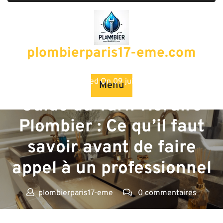
Passer
au
contenu
plombierparis17-eme.com
Posted On 09 juin 2024
Menu
Guide du Tarif Horaire
Plombier : Ce qu’il faut
savoir avant de faire
appel à un professionnel
plombierparis17-eme
0 commentaires
plombierparis17-eme.com
>>
horaire
>> Guide du Tarif