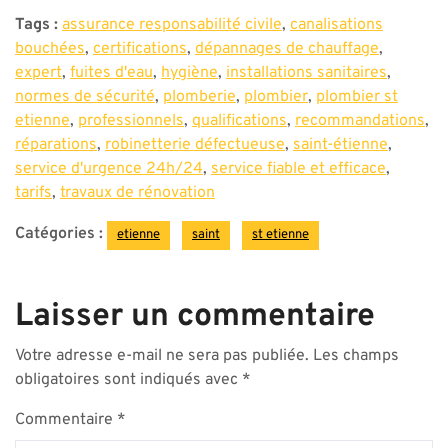
Tags :
assurance responsabilité civile
,
canalisations
bouchées
,
certifications
,
dépannages de chauffage
,
expert
,
fuites d'eau
,
hygiène
,
installations sanitaires
,
normes de sécurité
,
plomberie
,
plombier
,
plombier st
etienne
,
professionnels
,
qualifications
,
recommandations
,
réparations
,
robinetterie défectueuse
,
saint-étienne
,
service d'urgence 24h/24
,
service fiable et efficace
,
tarifs
,
travaux de rénovation
Catégories :
etienne
saint
st etienne
Laisser un commentaire
Votre adresse e-mail ne sera pas publiée.
Les champs
obligatoires sont indiqués avec
*
Commentaire
*