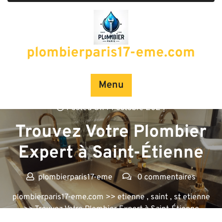
Passer
au
contenu
plombierparis17-eme.com
Menu
Posted On 14 octobre 2024
Trouvez Votre Plombier
Expert à Saint-Étienne
plombierparis17-eme
0 commentaires
plombierparis17-eme.com
>>
etienne
,
saint
,
st etienne
>> Trouvez Votre Plombier Expert à Saint-Étienne