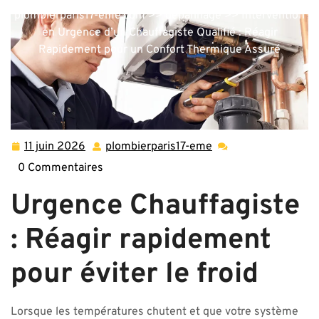
plombierparis17-eme.com
>>
depannage
>> Intervention
en Urgence d’un Chauffagiste Qualifié : Réagir
Rapidement pour un Confort Thermique Assuré
11 juin 2026
plombierparis17-eme
11
plombierparis17-
juin
eme
0 Commentaires
2026
Urgence Chauffagiste
: Réagir rapidement
pour éviter le froid
Lorsque les températures chutent et que votre système