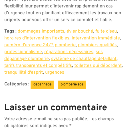
flexibilité leur permet d’intervenir rapidement en cas
d’urgence tout en planifiant efficacement les travaux non
urgents pour vous offrir un service complet et fiable.
Tags :
dommages importants
,
évier bouché
,
fuite d'eau
,
horaires d'intervention flexibles
,
intervention immédiate
,
numéro d'urgence 24/7
,
plomberie
,
plombiers qualifiés
,
professionnalisme
,
réparations nécessaires
,
sos
dépannage plomberie
,
système de chauffage défaillant
,
tarifs transparents et compétitifs
,
toilettes qui débordent
,
tranquillité d'esprit
,
urgences
Catégories :
depannage
plomberie sos
Laisser un commentaire
Votre adresse e-mail ne sera pas publiée.
Les champs
obligatoires sont indiqués avec
*