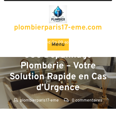
Passer
au
contenu
plombierparis17-eme.com
Posted On 09 août 2024
Menu
SOS Dépannage
Plomberie – Votre
Solution Rapide en Cas
d’Urgence
plombierparis17-eme
0 commentaires
plombierparis17-eme.com
>>
depannage
,
plomberie sos