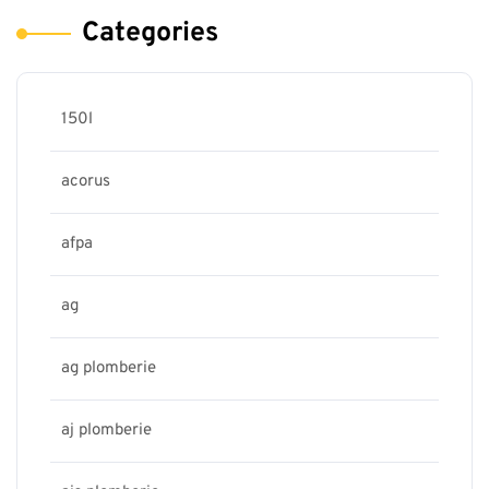
Categories
150l
acorus
afpa
ag
ag plomberie
aj plomberie