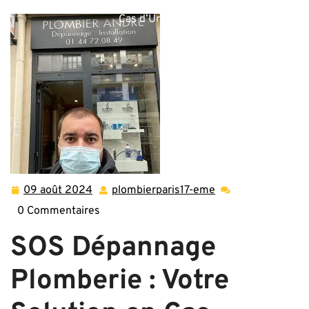
>> SOS Dépannage Plomberie – Votre Solution Rapide en
Cas d’Urgence
09 août 2024
plombierparis17-eme
09
plombierparis17-
août
eme
0 Commentaires
2024
SOS Dépannage
Plomberie : Votre