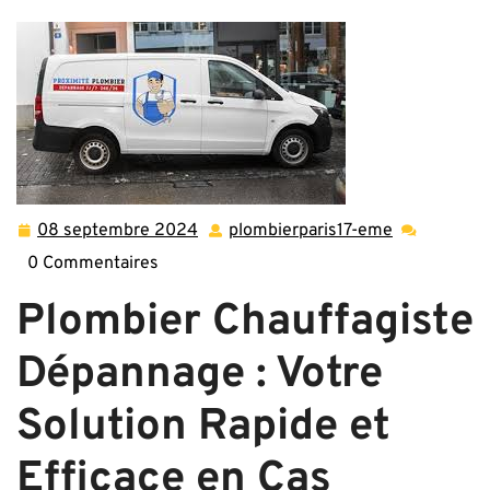
08 septembre 2024
plombierparis17-eme
08
plombierpar
septembre
eme
0 Commentaires
2024
Plombier Chauffagiste
Dépannage : Votre
Solution Rapide et
Efficace en Cas