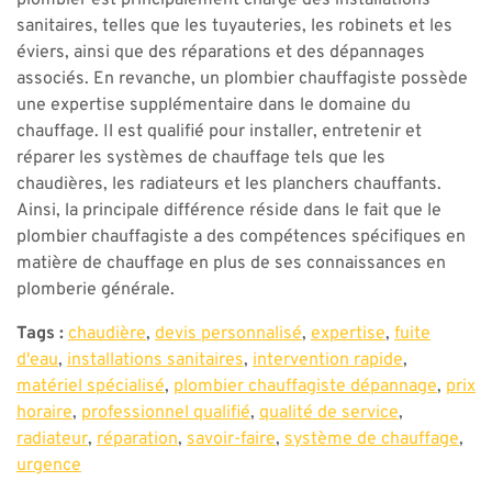
plombier est principalement chargé des installations
sanitaires, telles que les tuyauteries, les robinets et les
éviers, ainsi que des réparations et des dépannages
associés. En revanche, un plombier chauffagiste possède
une expertise supplémentaire dans le domaine du
chauffage. Il est qualifié pour installer, entretenir et
réparer les systèmes de chauffage tels que les
chaudières, les radiateurs et les planchers chauffants.
Ainsi, la principale différence réside dans le fait que le
plombier chauffagiste a des compétences spécifiques en
matière de chauffage en plus de ses connaissances en
plomberie générale.
Tags :
chaudière
,
devis personnalisé
,
expertise
,
fuite
d'eau
,
installations sanitaires
,
intervention rapide
,
matériel spécialisé
,
plombier chauffagiste dépannage
,
prix
horaire
,
professionnel qualifié
,
qualité de service
,
radiateur
,
réparation
,
savoir-faire
,
système de chauffage
,
urgence