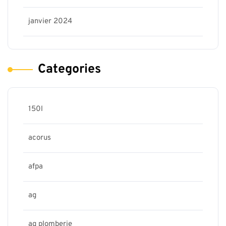
janvier 2024
Categories
150l
acorus
afpa
ag
ag plomberie