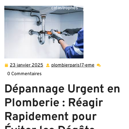
vite : dépannage urgent en plomberie pour éviter les
catastrophes
23 janvier 2025
plombierparis17-eme
23
plombierparis17-
janvier
eme
0 Commentaires
2025
Dépannage Urgent en
Plomberie : Réagir
Rapidement pour