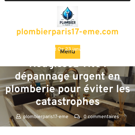
Passer
au
contenu
plombierparis17-eme.com
Posted On 23 janvier 2025
Menu
Réagissez vite :
dépannage urgent en
plomberie pour éviter les
catastrophes
plombierparis17-eme
0 commentaires
plombierparis17-eme.com
>>
depannage
>> Réagissez