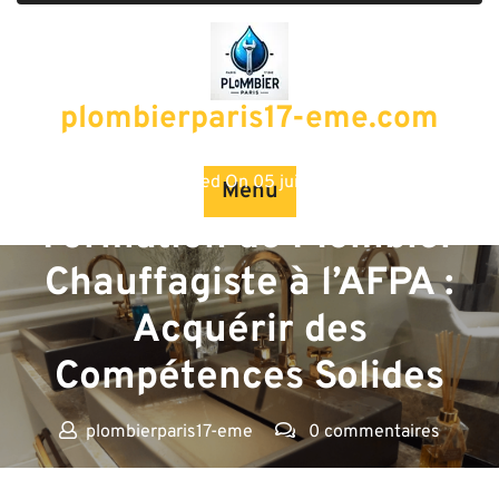
Passer
au
contenu
plombierparis17-eme.com
Posted On 05 juin 2026
Menu
Formation de Plombier
Chauffagiste à l’AFPA :
Acquérir des
Compétences Solides
plombierparis17-eme
0 commentaires
plombierparis17-eme.com
>>
afpa
,
chauffage
,