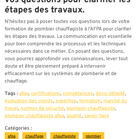
vos questions pour clarifier les
étapes des travaux.
N’hésitez pas à poser toutes vos questions lors de votre
formation de plombier chauffagiste à l’AFPA pour clarifier
les étapes des travaux. La communication est essentielle
pour bien comprendre les processus et les techniques
nécessaires dans ce métier. En posant des questions,
vous pourrez approfondir vos connaissances, lever tout
doute et être pleinement préparé à intervenir
efficacement sur les systèmes de plomberie et de
chauffage.
Tags :
afpa
,
certifications
,
compétences
,
devis détaillé
,
évaluation des clients
,
expertise
,
formation
,
marché du
travail
,
normes de sécurité
,
plombier chauffagiste
,
plombier chauffagiste afpa
,
qualité
,
savoir-faire
Catégories :
afpa
chauffage
chauffagiste
plombier