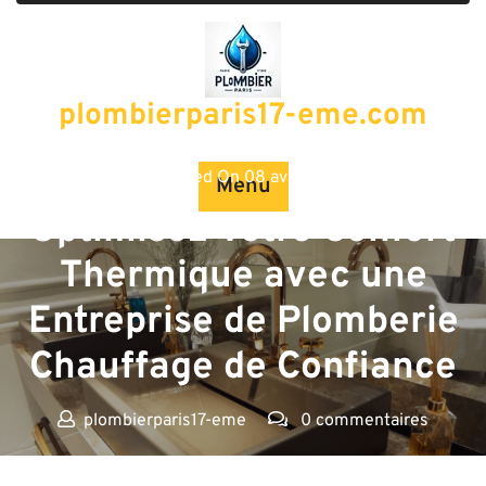
Passer
au
contenu
plombierparis17-eme.com
Posted On 08 avril 2024
Menu
Optimisez Votre Confort
Thermique avec une
Entreprise de Plomberie
Chauffage de Confiance
plombierparis17-eme
0 commentaires
plombierparis17-eme.com
>>
chauffage
>> Optimisez