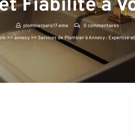
et Fiabilité à V
plombierparis17-eme
0 commentaires
com
>>
annecy
>> Services de Plombier à Annecy : Expertise et 