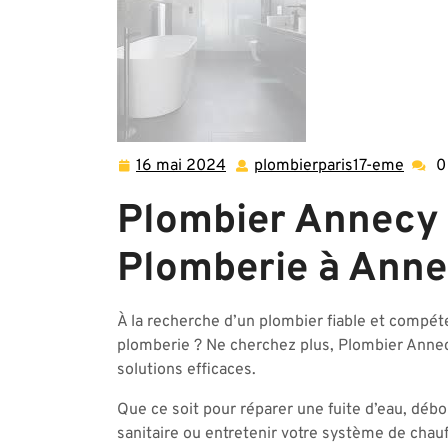
16 mai 2024
plombierparis17-eme
0
16
plomb
mai
eme
Plombier Annecy :
2024
Plomberie à Ann
À la recherche d’un plombier fiable et compé
plomberie ? Ne cherchez plus, Plombier Annecy 
solutions efficaces.
Que ce soit pour réparer une fuite d’eau, déb
sanitaire ou entretenir votre système de cha