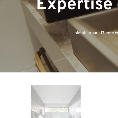
Expertise 
plombierparis17-eme.