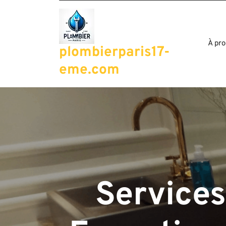
Passer
au
contenu
À pro
plombierparis17-
eme.com
Services