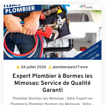
04 juillet 2026
plombierparis17-eme
04
plombierp
juillet
eme
Expert Plombier à Bormes les
2026
Mimosas: Service de Qualité
Garanti
Plombier Bormes les Mimosas : Votre Expert en
Plomberie Plombier Bormes les Mimosas : Votre…