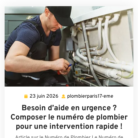
23 juin 2026
plombierparis17-eme
23
plombierpa
juin
eme
Besoin d’aide en urgence ?
2026
Composer le numéro de plombier
pour une intervention rapide !
Article sur le Numéro de Plombier Le Numéro de