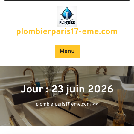
Passer
au
contenu
plombierparis17-eme.com
Menu
Jour :
23 juin 2026
plombierparis17-eme.com
>>