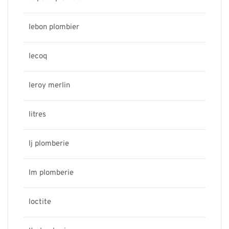
lebon plombier
lecoq
leroy merlin
litres
lj plomberie
lm plomberie
loctite