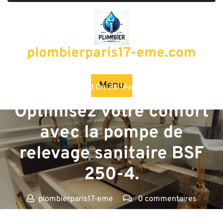
Passer
au
contenu
plombierparis17-eme.com
Menu
Posted On 28 février 2024
Optimisez votre confort
avec la pompe de
relevage sanitaire BSF
250-4.
plombierparis17-eme
0 commentaires
plombierparis17-eme.com
>>
sanitaire
>> Optimisez votre