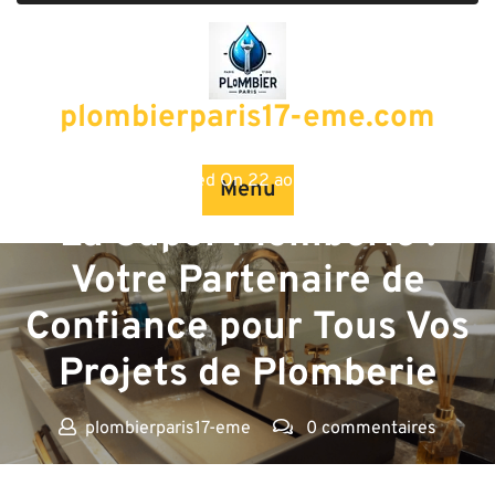
Passer
au
contenu
plombierparis17-eme.com
Posted On 22 août 2024
Menu
La Super Plomberie :
Votre Partenaire de
Confiance pour Tous Vos
Projets de Plomberie
plombierparis17-eme
0 commentaires
plombierparis17-eme.com
>>
super plomberie
>> La