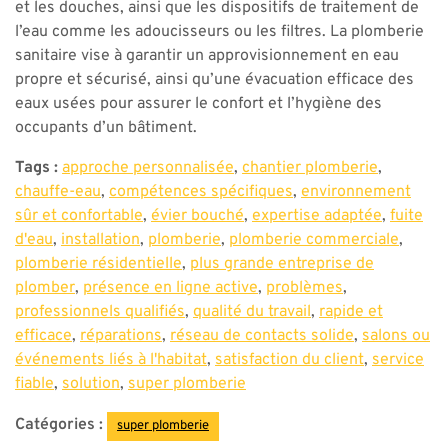
et les douches, ainsi que les dispositifs de traitement de
l’eau comme les adoucisseurs ou les filtres. La plomberie
sanitaire vise à garantir un approvisionnement en eau
propre et sécurisé, ainsi qu’une évacuation efficace des
eaux usées pour assurer le confort et l’hygiène des
occupants d’un bâtiment.
Tags :
approche personnalisée
,
chantier plomberie
,
chauffe-eau
,
compétences spécifiques
,
environnement
sûr et confortable
,
évier bouché
,
expertise adaptée
,
fuite
d'eau
,
installation
,
plomberie
,
plomberie commerciale
,
plomberie résidentielle
,
plus grande entreprise de
plomber
,
présence en ligne active
,
problèmes
,
professionnels qualifiés
,
qualité du travail
,
rapide et
efficace
,
réparations
,
réseau de contacts solide
,
salons ou
événements liés à l'habitat
,
satisfaction du client
,
service
fiable
,
solution
,
super plomberie
Catégories :
super plomberie