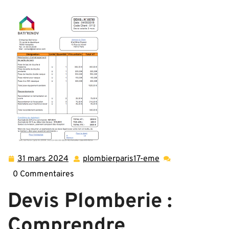
Guide pratique pour obtenir un devis plomberie détaillé et
fiable
31 mars 2024
plombierparis17-eme
31
plombierparis17-
mars
eme
0 Commentaires
2024
Devis Plomberie :
Comprendre