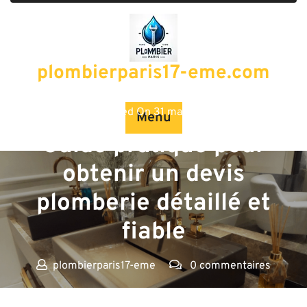
Passer
au
contenu
plombierparis17-eme.com
Posted On 31 mars 2024
Menu
Guide pratique pour
obtenir un devis
plomberie détaillé et
fiable
plombierparis17-eme
0 commentaires
plombierparis17-eme.com
>>
plomberie
,
plombier
>>